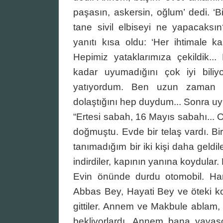
paşasın, askersin, oğlum’ dedi. ‘B
tane sivil elbiseyi ne yapacaks
yanıtı kısa oldu: ‘Her ihtimale ka
Hepimiz yataklarımıza çekildik..
kadar uyumadığını çok iyi bili
yatıyordum. Ben uzun zaman 
dolaştığını hep duydum... Sonra 
“Ertesi sabah, 16 Mayıs sabahı...
doğmuştu. Evde bir telaş vardı. B
tanımadığım bir iki kişi daha geld
indirdiler, kapının yanına koydular.
Evin önünde durdu otomobil. Harb
Abbas Bey, Hayati Bey ve öteki ko
gittiler. Annem ve Makbule ablam,
bekliyorlardı. Annem bana yavaşç