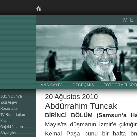
ANA SAYFA
ÖZGEÇMİŞ
FOTOĞRAFLARD
20 Ağustos 2010
Bütün Dünya
Yazı Arşivi
Abdürrahim Tuncak
Röportajlar
BİRİNCİ BÖLÜM (Samsun’a Har
TV Röportajları
Kitaplar
Mayıs’ta düşmanın İzmir’e çıktığ
Objektifimden
Kemal Paşa bunu bir hafta önc
Söyleşiler