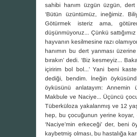
sahibi hanım üzgün üzgün, dert ya
‘Bütün üzüntümüz, ineğimiz. Biliy
Götürmek isteriz ama, götür
düşünmüyoruz... Çünkü sattığımız 
hayvanın kesilmesine razı olamıyor
hanımın bu dert yanması üzerine
bırakın’ dedi. ‘Biz kesmeyiz... Ba
içiririm bol bol...’ Yani beni ka
dediği, bendim. İneğin öyküsünd
öyküsünü anlatayım: Annemin 
Makbule ve Naciye... Üçüncü çocuğ
Tüberküloza yakalanmış ve 12 yaş
hep, bu çocuğunun yerine koyar, 
‘Naciye’min erkeceği’ der, beni ö
kaybetmiş olması, bu hastalığa kar