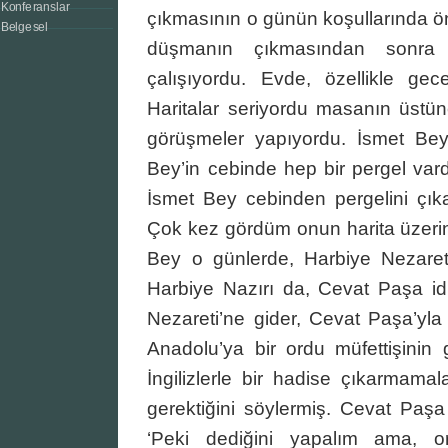
Konferanslar
çıkmasının o günün koşullarında ö
Belgesel
düşmanın çıkmasından sonra 
çalışıyordu. Evde, özellikle gec
Haritalar seriyordu masanın üstüne
görüşmeler yapıyordu. İsmet Bey
Bey’in cebinde hep bir pergel var
İsmet Bey cebinden pergelini çıkar
Çok kez gördüm onun harita üzerind
Bey o günlerde, Harbiye Nezaret
Harbiye Nazırı da, Cevat Paşa id
Nezareti’ne gider, Cevat Paşa’yl
Anadolu’ya bir ordu müfettişinin 
İngilizlerle bir hadise çıkarmamalar
gerektiğini söylermiş. Cevat Paş
‘Peki dediğini yapalım ama, or