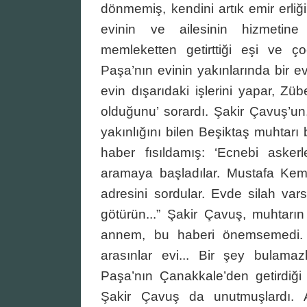
dönmemiş, kendini artık emir erli
evinin ve ailesinin hizmetin
memleketten getirttiği eşi ve ço
Paşa’nın evinin yakınlarında bir e
evin dışarıdaki işlerini yapar, Z
olduğunu’ sorardı. Şakir Çavuş’un
yakınlığını bilen Beşiktaş muhtarı b
haber fısıldamış: ‘Ecnebi askerle
aramaya başladılar. Mustafa Kema
adresini sordular. Evde silah var
götürün...” Şakir Çavuş, muhtarın
annem, bu haberi önemsemedi. ‘Ev
arasınlar evi... Bir şey bulamaz
Paşa’nın Çanakkale’den getirdiği 
Şakir Çavuş da unutmuşlardı. 