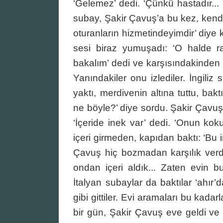
‘Gelemez’ dedi. ‘Çünkü hastadır... 
subay, Şakir Çavuş’a bu kez, kend
oturanların hizmetindeyimdir’ diye k
sesi biraz yumuşadı: ‘O halde ra
bakalım’ dedi ve karşısındakinden 
Yanındakiler onu izlediler. İngiliz 
yaktı, merdivenin altına tuttu, ba
ne böyle?’ diye sordu. Şakir Çavuş
‘İçeride inek var’ dedi. ‘Onun kokus
içeri girmeden, kapıdan baktı: ‘Bu in
Çavuş hiç bozmadan karşılık verd
ondan içeri aldık... Zaten evin b
İtalyan subaylar da baktılar ‘ahır’d
gibi gittiler. Evi aramaları bu kadarl
bir gün, Şakir Çavuş eve geldi ve