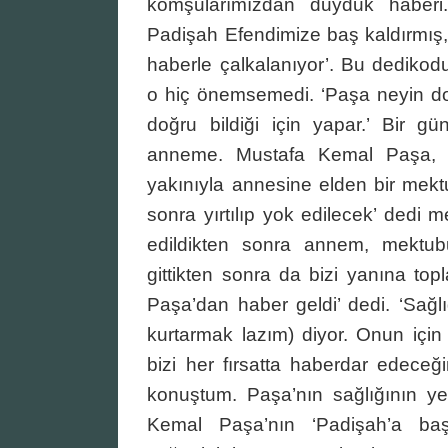
komşularımızdan duyduk haberi
Padişah Efendimize baş kaldırmış, 
haberle çalkalanıyor’. Bu dedikod
o hiç önemsemedi. ‘Paşa neyin doğ
doğru bildiği için yapar.’ Bir g
anneme. Mustafa Kemal Paşa, k
yakınıyla annesine elden bir mek
sonra yırtılıp yok edilecek’ dedi
edildikten sonra annem, mektubu
gittikten sonra da bizi yanına top
Paşa’dan haber geldi’ dedi. ‘Sağ
kurtarmak lazım) diyor. Onun içi
bizi her fırsatta haberdar edeceğ
konuştum. Paşa’nın sağlığının ye
Kemal Paşa’nın ‘Padişah’a başk