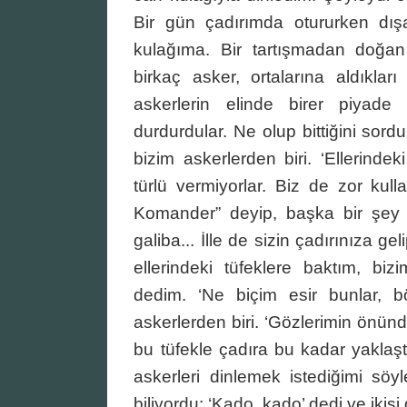
Bir gün çadırımda otururken dış
kulağıma. Bir tartışmadan doğan 
birkaç asker, ortalarına aldıkları i
askerlerin elinde birer piyade 
durdurdular. Ne olup bittiğini sordu
bizim askerlerden biri. ‘Ellerindek
türlü vermiyorlar. Biz de zor kul
Komander” deyip, başka bir şey d
galiba... İlle de sizin çadırınıza geli
ellerindeki tüfeklere baktım, bizi
dedim. ‘Ne biçim esir bunlar, b
askerlerden biri. ‘Gözlerimin önünde 
bu tüfekle çadıra bu kadar yaklaştı
askerleri dinlemek istediğimi söy
biliyordu: ‘Kado, kado’ dedi ve ikisi