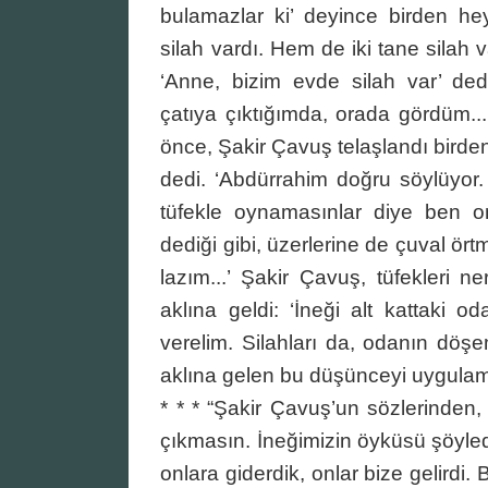
bulamazlar ki’ deyince birden h
silah vardı. Hem de iki tane silah 
‘Anne, bizim evde silah var’ ded
çatıya çıktığımda, orada gördüm...
önce, Şakir Çavuş telaşlandı bird
dedi. ‘Abdürrahim doğru söylüyor.
tüfekle oynamasınlar diye ben onl
dediği gibi, üzerlerine de çuval ör
lazım...’ Şakir Çavuş, tüfekleri 
aklına geldi: ‘İneği alt kattaki o
verelim. Silahları da, odanın döşe
aklına gelen bu düşünceyi uygulam
* * * “Şakir Çavuş’un sözlerinden
çıkmasın. İneğimizin öyküsü şöyledi
onlara giderdik, onlar bize gelird