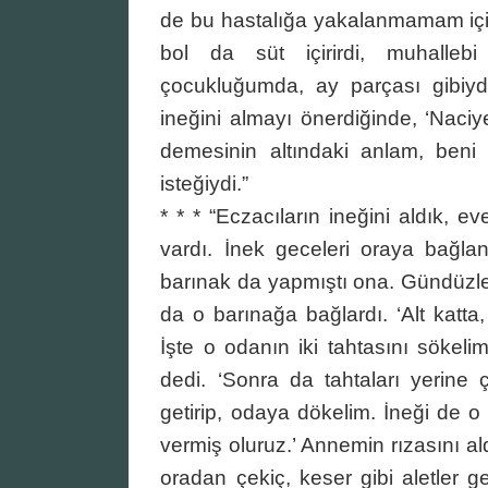
de bu hastalığa yakalanmamam için
bol da süt içirirdi, muhallebi
çocukluğumda, ay parçası gibiyd
ineğini almayı önerdiğinde, ‘Naciye
demesinin altındaki anlam, beni
isteğiydi.”
* * * “Eczacıların ineğini aldık, e
vardı. İnek geceleri oraya bağla
barınak da yapmıştı ona. Gündüzleri
da o barınağa bağlardı. ‘Alt katta
İşte o odanın iki tahtasını sökelim
dedi. ‘Sonra da tahtaları yerine
getirip, odaya dökelim. İneği de 
vermiş oluruz.’ Annemin rızasını ald
oradan çekiç, keser gibi aletler ge