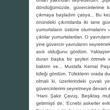
onları yakından seyrederdim. Şişli
döndüğümüzde, güvercinlerime ka
çıkmaya başladım çatıya... Bu kez 
önündeki çıkıntılarda iki tane gü
yumurtaların üstüne oturmalarını
çıktılar yumurtalardan. O yavrular
yine güvercin yavrularını seyretmek 
asılı olduğunu gördüm. Yaklaştım
duran başka bir şeyleri örtmek iç
baktım ve... Mustafa Kemal Paşa’
tüfeği gördüm. Tüfeklerin orada d
olmalı ki, üzerlerindeki çuvalı y
güvercinlerimi seyretmeye devam ett
“Hani Şakir Çavuş, Beşiktaş mu
getirmişti de, ‘Ecnebi askerler ev