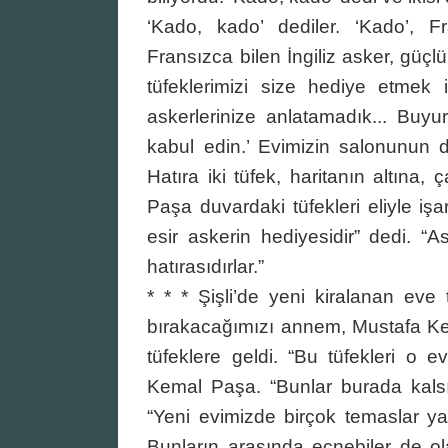
‘Kado, kado’ dediler. ‘Kado’, 
Fransızca bilen İngiliz asker, güçlük
tüfeklerimizi size hediye etmek i
askerlerinize anlatamadık... Buyuru
kabul edin.’ Evimizin salonunun d
Hatıra iki tüfek, haritanın altına
Paşa duvardaki tüfekleri eliyle işare
esir askerin hediyesidir” dedi. “
hatırasıdırlar.”
* * * Şişli’de yeni kiralanan eve 
bırakacağımızı annem, Mustafa Ke
tüfeklere geldi. “Bu tüfekleri o
Kemal Paşa. “Bunlar burada kalsı
“Yeni evimizde birçok temaslar ya
Bunların arasında ecnebiler de ola