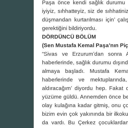
Paşa önce kendi sağlık durumu k
iyiyiz, sıhhatteyiz, siz de sıhhatin
düşmandan kurtarılması için’ çal
gerektiğini bildiriyordu.
DÖRDÜNCÜ BÖLÜM
(Sen Mustafa Kemal Paşa’nın Piç
“Sivas ve Erzurum’dan sonra A
haberlerinde, sağlık durumu dışın
almaya başladı. Mustafa Kema
haberlerinde ve mektupların
aldıracağım’ diyordu hep. Fakat
yüzüme güldü. Annemden önce beni
olay kulağına kadar gitmiş, onu ç
bizim evin çok yakınında bir ilko
da vardı. Bu Çerkez çocuklardan