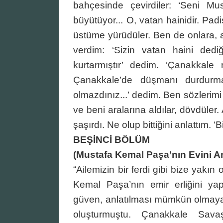
bahçesinde çevirdiler: ‘Seni Mu
büyütüyor... O, vatan hainidir. Pad
üstüme yürüdüler. Ben de onlara, ay
verdim: ‘Sizin vatan haini dedi
kurtarmıştır’ dedim. ‘Çanakkale
Çanakkale’de düşmanı durdurmas
olmazdınız...’ dedim. Ben sözlerimi
ve beni aralarına aldılar, dövdül
şaşırdı. Ne olup bittiğini anlattım. 
BEŞİNCİ BÖLÜM
(Mustafa Kemal Paşa’nın Evini A
“Ailemizin bir ferdi gibi bize yak
Kemal Paşa’nın emir erliğini y
güven, anlatılması mümkün olmayan
oluşturmuştu. Çanakkale Sava