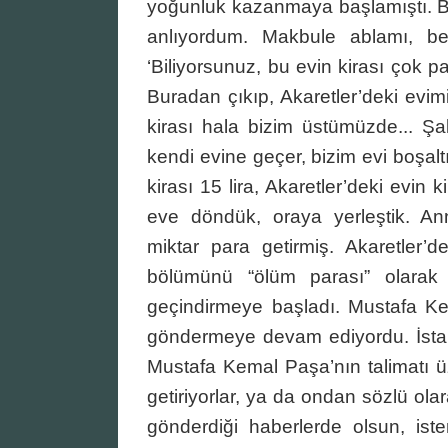
yoğunluk kazanmaya başlamıştı. Bu
anlıyordum. Makbule ablamı, be
‘Biliyorsunuz, bu evin kirası çok p
Buradan çıkıp, Akaretler’deki evi
kirası hala bizim üstümüzde... Şa
kendi evine geçer, bizim evi boşaltır
kirası 15 lira, Akaretler’deki evin k
eve döndük, oraya yerleştik. Ann
miktar para getirmiş. Akaretler
bölümünü “ölüm parası” olarak a
geçindirmeye başladı. Mustafa Ke
göndermeye devam ediyordu. İstanbu
Mustafa Kemal Paşa’nın talimatı ü
getiriyorlar, ya da ondan sözlü olar
gönderdiği haberlerde olsun, ist