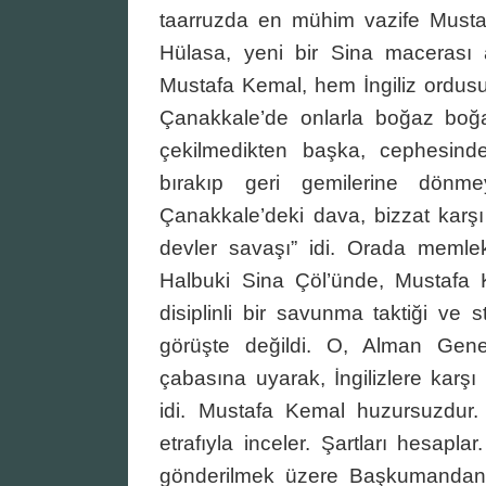
taarruzda en mühim vazife Musta
Hülasa, yeni bir Sina macerası aç
Mustafa Kemal, hem İngiliz ordusu
Çanakkale’de onlarla boğaz boğ
çekilmedikten başka, cephesindek
bırakıp geri gemilerine dön
Çanakkale’deki dava, bizzat karşı 
devler savaşı” idi. Orada memlek
Halbuki Sina Çöl’ünde, Mustafa 
disiplinli bir savunma taktiği ve 
görüşte değildi. O, Alman Gene
çabasına uyarak, İngilizlere karşı t
idi. Mustafa Kemal huzursuzdur.
etrafıyla inceler. Şartları hesapl
gönderilmek üzere Başkumandanlık 