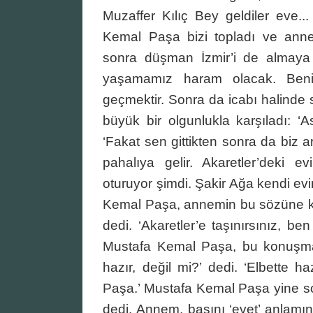
Muzaffer Kılıç Bey geldiler eve..
Kemal Paşa bizi topladı ve anne
sonra düşman İzmir’i de almaya 
yaşamamız haram olacak. Benim
geçmektir. Sonra da icabı halinde s
büyük bir olgunlukla karşıladı: ‘
‘Fakat sen gittikten sonra da biz 
pahalıya gelir. Akaretler’deki e
oturuyor şimdi. Şakir Ağa kendi evi
Kemal Paşa, annemin bu sözüne karş
dedi. ‘Akaretler’e taşınırsınız, ben
Mustafa Kemal Paşa, bu konuşma
hazır, değil mi?’ dedi. ‘Elbette 
Paşa.’ Mustafa Kemal Paşa yine sor
dedi. Annem, başını ‘evet’ anlamı