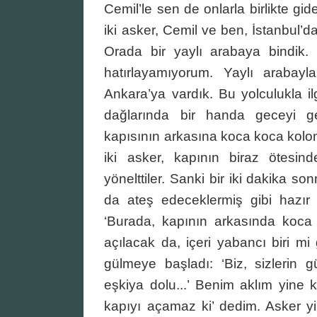
Cemil’le sen de onlarla birlikte gid
iki asker, Cemil ve ben, İstanbul’da
Orada bir yaylı arabaya bindik.
hatırlayamıyorum. Yaylı arabayl
Ankara’ya vardık. Bu yolculukla i
dağlarında bir handa geceyi ge
kapısının arkasına koca koca kolonl
iki asker, kapının biraz ötesind
yönelttiler. Sanki bir iki dakika son
da ateş edeceklermiş gibi hazır b
‘Burada, kapının arkasında koca 
açılacak da, içeri yabancı biri mi
gülmeye başladı: ‘Biz, sizlerin g
eşkiya dolu...’ Benim aklım yine 
kapıyı açamaz ki’ dedim. Asker yi