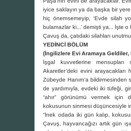
Paşa’nın evini de arayacaklar. Evi
iyice saklayın ya da başka bir yer
hiç önemsemeyip, ‘Evde silah yok k
bulamazlar ki...’ demişti ya... İşt
Çavuş da, çatıdaki silahları unutmu
YEDİNCİ BÖLÜM
(İngilizlere Evi Aramaya Geldiler,
İşgal kuvvetlerine mensupları
Akaretler’deki evini arayacakları 
Zübeyde Hanım’a bildirmesinden s
de yardımıyla, evdeki iki tüfeği, g
“ahır” görünümü vermek için d
kokusunun sinmesi düşüncesiyle ine
“İnek odada iki gün kalıp, kokusu
Çavuş, hayvancağızı artık gün ış