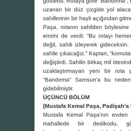
gösterdi. Rotaya göre “Bandırma”,
uzanan bir düz çizgide yol alac
sahillerinin bir hayli açığından g
Paşa, rotanın sahilden böylesine
emrini de verdi: “Bu rotayı hemen
değil, sahili izleyerek gideceksin
sahile çıkacağız.” Kaptan, “komutan
değiştirdi. Sahilin birkaç mil ötes
uzaklaştırmayan yeni bir rota 
“Bandırma” Samsun’a bu nedenl
gidebilmiştir.
ÜÇÜNCÜ BÖLÜM
(Mustafa Kemal Paşa, Padişah’a 
Mustafa Kemal Paşa’nın evden ay
mahallede bir dedikodu, gi