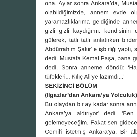
ona. Aylar sonra Ankara’da, Musta
olabildiğimizde, annem evde ol
yaramazlıklarıma geldiğinde annem
gizli gizli kaydığımı, kendisin
gülerek, tatlı tatlı anlatırken bir
Abdürrahim Şakir’le işbirliği yaptı, 
dedi. Mustafa Kemal Paşa, bana gül
dedi. Sonra anneme döndü: ‘Habe
tüfekleri... Kılıç Ali’ye lazımdı...’
SEKİZİNCİ BÖLÜM
(IIgazlar’dan Ankara’ya Yolculuk
Bu olaydan bir ay kadar sonra anne
Ankara’ya aldırıyor’ dedi. ‘Be
gelemeyeceğim. Fakat sen gidece
Cemil’i istetmiş Ankara’ya. Bir alb