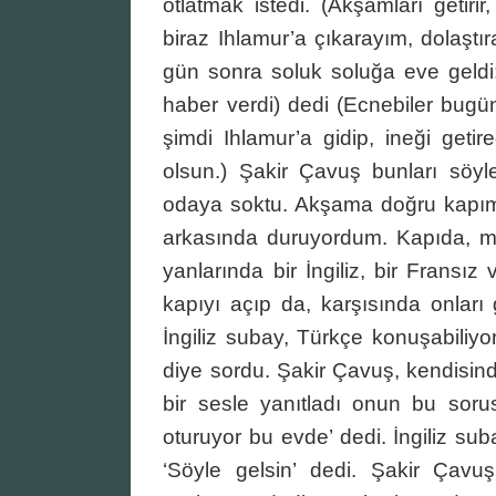
otlatmak istedi. (Akşamları getirir
biraz Ihlamur’a çıkarayım, dolaşt
gün sonra soluk soluğa eve geldi:
haber verdi) dedi (Ecnebiler bugü
şimdi Ihlamur’a gidip, ineği getir
olsun.) Şakir Çavuş bunları söyled
odaya soktu. Akşama doğru kapımı
arkasında duruyordum. Kapıda, muh
yanlarında bir İngiliz, bir Fransız
kapıyı açıp da, karşısında onları
İngiliz subay, Türkçe konuşabiliyo
diye sordu. Şakir Çavuş, kendisin
bir sesle yanıtladı onun bu sor
oturuyor bu evde’ dedi. İngiliz sub
‘Söyle gelsin’ dedi. Şakir Çavuş