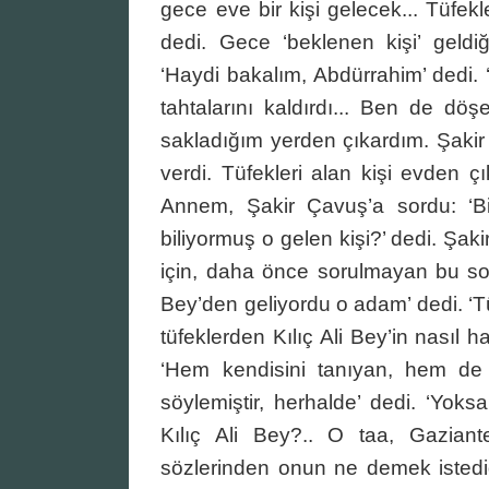
gece eve bir kişi gelecek... Tüfekl
dedi. Gece ‘beklenen kişi’ geldiğ
‘Haydi bakalım, Abdürrahim’ dedi.
tahtalarını kaldırdı... Ben de döş
sakladığım yerden çıkardım. Şakir 
verdi. Tüfekleri alan kişi evden ç
Annem, Şakir Çavuş’a sordu: ‘B
biliyormuş o gelen kişi?’ dedi. Şak
için, daha önce sorulmayan bu sor
Bey’den geliyordu o adam’ dedi. ‘T
tüfeklerden Kılıç Ali Bey’in nasıl h
‘Hem kendisini tanıyan, hem de e
söylemiştir, herhalde’ dedi. ‘Yoks
Kılıç Ali Bey?.. O taa, Gaziant
sözlerinden onun ne demek istediğ