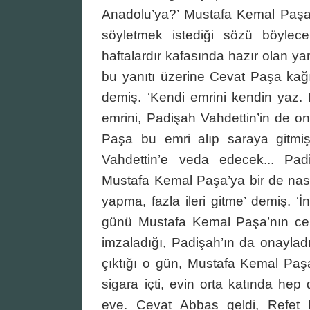
Anadolu’ya?’ Mustafa Kemal Paşa, 
söyletmek istediği sözü böylece
haftalardır kafasında hazır olan ya
bu yanıtı üzerine Cevat Paşa kağ
demiş. ‘Kendi emrini kendin yaz. B
emrini, Padişah Vahdettin’in de 
Paşa bu emri alıp saraya gitm
Vahdettin’e veda edecek... Pa
Mustafa Kemal Paşa’ya bir de nasih
yapma, fazla ileri gitme’ demiş. ‘İ
günü Mustafa Kemal Paşa’nın cebi
imzaladığı, Padişah’ın da onaylad
çıktığı o gün, Mustafa Kemal Paş
sigara içti, evin orta katında hep
eve. Cevat Abbas geldi, Refet