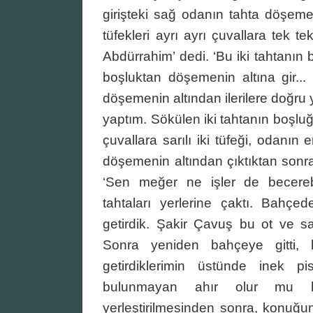
girişteki sağ odanın tahta döşemes
tüfekleri ayrı ayrı çuvallara tek 
Abdürrahim’ dedi. ‘Bu iki tahtanın
boşluktan döşemenin altına gir..
döşemenin altından ilerilere doğru 
yaptım. Sökülen iki tahtanın boşl
çuvallara sarılı iki tüfeği, odanın
döşemenin altından çıktıktan sonr
‘Sen meğer ne işler de becerebi
tahtaları yerlerine çaktı. Bahçe
getirdik. Şakir Çavuş bu ot ve sa
Sonra yeniden bahçeye gitti, 
getirdiklerimin üstünde inek pis
bulunmayan ahır olur mu hi
yerleştirilmesinden sonra, konuğu