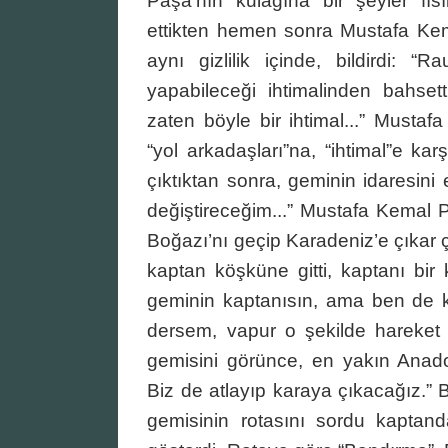
Paşa’nın kulağına bir şeyler fısı
ettikten hemen sonra Mustafa Kema
aynı gizlilik içinde, bildirdi: “R
yapabileceği ihtimalinden bahse
zaten böyle bir ihtimal...” Mustaf
“yol arkadaşları”na, “ihtimal”e ka
çıktıktan sonra, geminin idaresini
değiştireceğim...” Mustafa Kemal P
Boğazı’nı geçip Karadeniz’e çıkar
kaptan köşküne gitti, kaptanı bir
geminin kaptanısın, ama ben de 
dersem, vapur o şekilde hareket 
gemisini görünce, en yakın Anado
Biz de atlayıp karaya çıkacağız.
gemisinin rotasını sordu kaptand