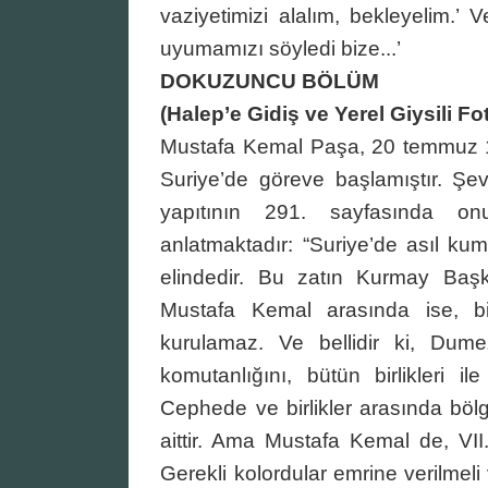
vaziyetimizi alalım, bekleyelim.’ 
uyumamızı söyledi bize...’
DOKUZUNCU BÖLÜM
(Halep’e Gidiş ve Yerel Giysili Fo
Mustafa Kemal Paşa, 20 temmuz 19
Suriye’de göreve başlamıştır. Şe
yapıtının 291. sayfasında 
anlatmaktadır: “Suriye’de asıl k
elindedir. Bu zatın Kurmay Baş
Mustafa Kemal arasında ise, bi
kurulamaz. Ve bellidir ki, Dum
komutanlığını, bütün birlikleri il
Cephede ve birlikler arasında bölg
aittir. Ama Mustafa Kemal de, VII
Gerekli kolordular emrine verilmel